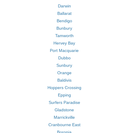
Darwin
Ballarat
Bendigo
Bunbury
Tamworth
Hervey Bay
Port Macquarie
Dubbo
Sunbury
Orange
Baldivis
Hoppers Crossing
Epping
Surfers Paradise
Gladstone
Marrickville
Cranbourne East
Boronia