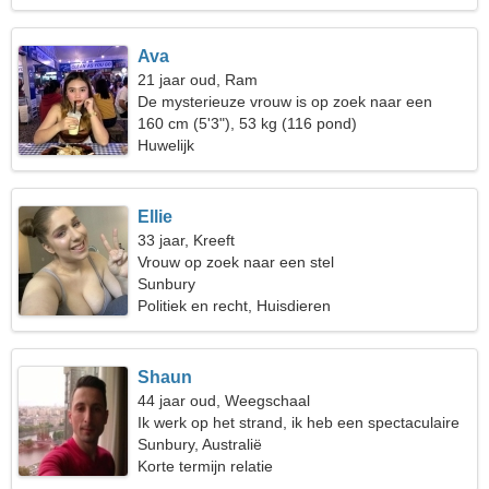
Ava
21 jaar oud, Ram
De mysterieuze vrouw is op zoek naar een
duurzame relatie
160 cm (5'3"), 53 kg (116 pond)
Huwelijk
Ellie
33 jaar, Kreeft
Vrouw op zoek naar een stel
Sunbury
Politiek en recht, Huisdieren
Shaun
44 jaar oud, Weegschaal
Ik werk op het strand, ik heb een spectaculaire
vrouw nodig
Sunbury, Australië
Korte termijn relatie