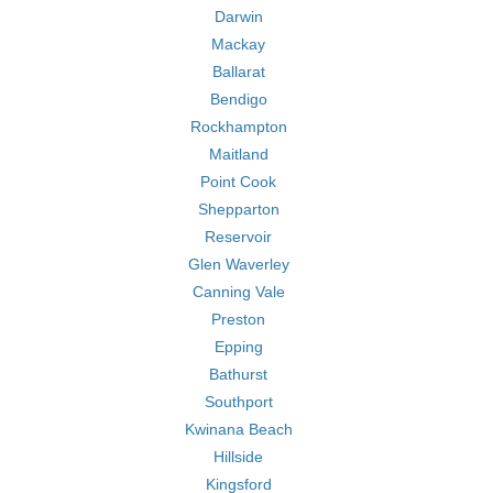
Darwin
Mackay
Ballarat
Bendigo
Rockhampton
Maitland
Point Cook
Shepparton
Reservoir
Glen Waverley
Canning Vale
Preston
Epping
Bathurst
Southport
Kwinana Beach
Hillside
Kingsford