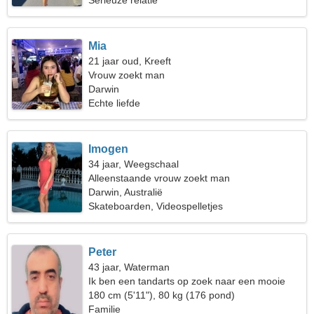
Serieuze relatie
Mia
21 jaar oud, Kreeft
Vrouw zoekt man
Darwin
Echte liefde
Imogen
34 jaar, Weegschaal
Alleenstaande vrouw zoekt man
Darwin, Australië
Skateboarden, Videospelletjes
Peter
43 jaar, Waterman
Ik ben een tandarts op zoek naar een mooie
vrouw
180 cm (5'11"), 80 kg (176 pond)
Familie