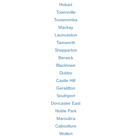
Hobart
Townsville
Toowoomba
Mackay
Launceston
Tamworth
Shepparton
Berwick
Blacktown
Dubbo
Castle Hill
Geraldton
Southport
Doncaster East
Noble Park
Maroubra
Caboolture
Wollert