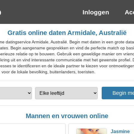
Inloggen
Ac
Gratis online daten Armidale, Australië
ne datingservice Armidale, Australië. Begin met daten in een grote dat
 dates. Begin aangename gesprekken en vind de perfecte match op basi
serieuze relatie op te bouwen. Gebruik een geweldige manier om vrie
nkring uit en vind interessante communicatie met het gewenste profiel.
eresses te identificeren en de ideale partner te kiezen voor ontmoeting
 voor de lokale bevolking, buitenlanders, toeristen.
Mannen en vrouwen online
Jasmine