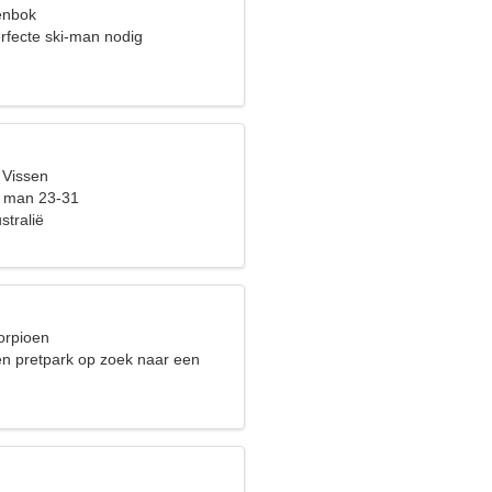
eenbok
rfecte ski-man nodig
 Vissen
t man 23-31
stralië
orpioen
en pretpark op zoek naar een
ouw