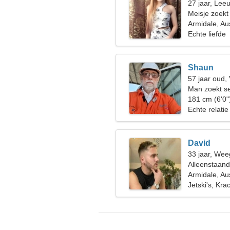
27 jaar, Lee
Meisje zoekt
Armidale, Aus
Echte liefde
Shaun
57 jaar oud,
Man zoekt s
181 cm (6'0"
Echte relatie
David
33 jaar, Wee
Alleenstaan
Armidale, Aus
Jetski's, Kra