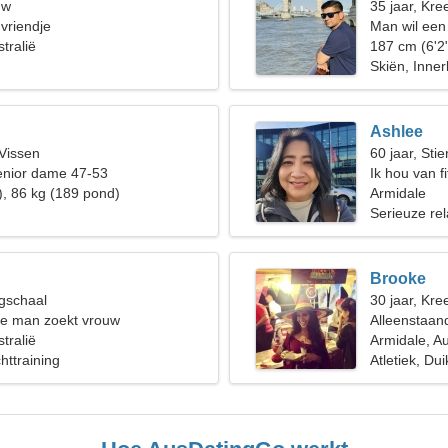
uw
35 jaar, Kree
 vriendje
Man wil een
tralië
187 cm (6'2
Skiën, Inner
Ashlee
 Vissen
60 jaar, Stie
enior dame 47-53
Ik hou van f
), 86 kg (189 pond)
Armidale
Serieuze rel
Brooke
gschaal
30 jaar, Kree
de man zoekt vrouw
Alleenstaan
tralië
Armidale, Au
chttraining
Atletiek, Du