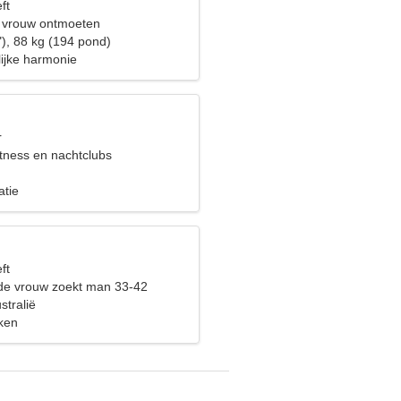
ft
 vrouw ontmoeten
"), 88 kg (194 pond)
lijke harmonie
r
itness en nachtclubs
atie
ft
de vrouw zoekt man 33-42
stralië
iken