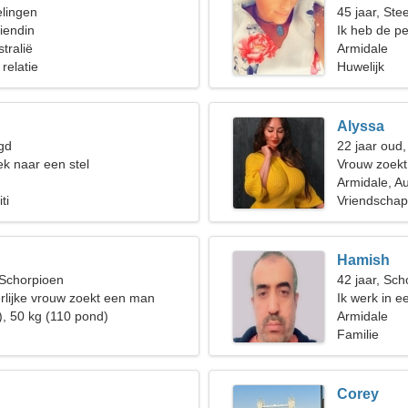
elingen
45 jaar, St
iendin
Ik heb de pe
tralië
Armidale
 relatie
Huwelijk
Alyssa
gd
22 jaar oud,
k naar een stel
Vrouw zoek
Armidale, Au
ti
Vriendschap
Hamish
 Schorpioen
42 jaar, Sch
rlijke vrouw zoekt een man
Ik werk in e
), 50 kg (110 pond)
grappige vr
Armidale
Familie
Corey