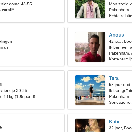
enior dame 48-55
Man zoekt v
ustralië
Pakenham
Echte relati
Angus
elingen
42 jaar, Boo
 man
Ik ben een 
vrouw nodig
Pakenham, A
Korte termijn
Tara
ft
58 jaar oud,
 vriendje 30-35
Ik ben geïnt
), 48 kg (105 pond)
theaterkuns
Pakenham
Serieuze rel
Kate
ft
32 jaar, Boo