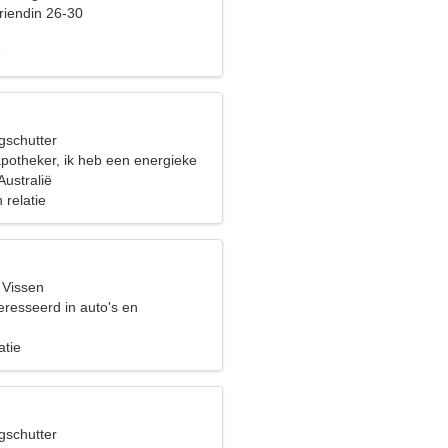
riendin 26-30
e
gschutter
apotheker, ik heb een energieke
ustralië
 relatie
 Vissen
eresseerd in auto's en
ten
atie
gschutter