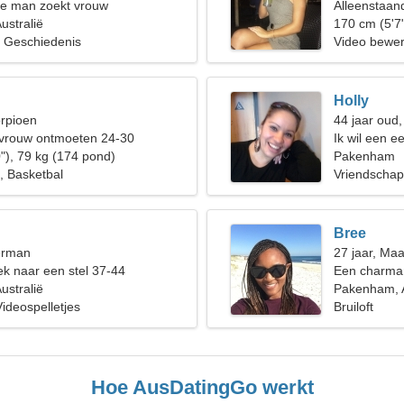
de man zoekt vrouw
Alleenstaan
ustralië
170 cm (5'7
, Geschiedenis
Video bewer
Holly
orpioen
44 jaar oud
 vrouw ontmoeten 24-30
Ik wil een e
"), 79 kg (174 pond)
Pakenham
, Basketbal
Vriendschap
Bree
erman
27 jaar, Ma
k naar een stel 37-44
Een charman
ustralië
Pakenham, A
Videospelletjes
Bruiloft
Hoe AusDatingGo werkt