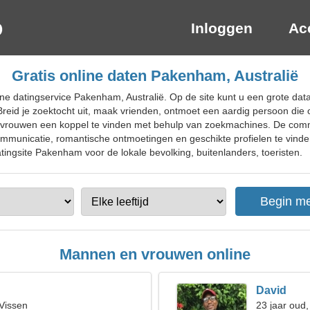
Inloggen
Ac
Gratis online daten Pakenham, Australië
ine datingservice Pakenham, Australië. Op de site kunt u een grote d
Breid je zoektocht uit, maak vrienden, ontmoet een aardig persoon die o
lpt vrouwen een koppel te vinden met behulp van zoekmachines. De com
communicatie, romantische ontmoetingen en geschikte profielen te vin
datingsite Pakenham voor de lokale bevolking, buitenlanders, toeristen.
Mannen en vrouwen online
David
 Vissen
23 jaar oud