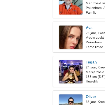
Man zoekt s
Pakenham, A
Familie
Ava
26 jaar, Twe
Vrouw zoekt
Pakenham
Echte liefde
Tegan
24 jaar, Kree
Meisje zoekt
163 cm (5'5"
Huwelijk
Oliver
36 jaar, Kree