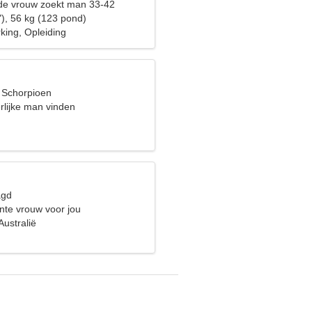
de vrouw zoekt man 33-42
"), 56 kg (123 pond)
king, Opleiding
, Schorpioen
erlijke man vinden
agd
te vrouw voor jou
ustralië