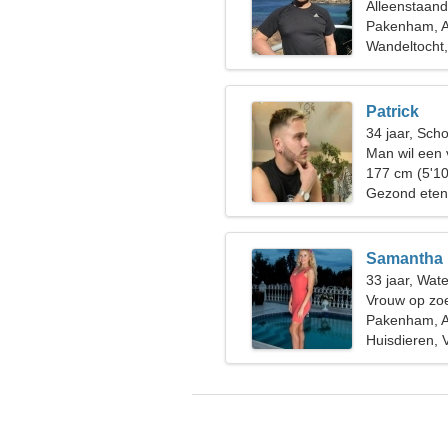
Alleenstaan
Pakenham, A
Wandeltocht
Patrick
34 jaar, Sch
Man wil een
177 cm (5'10
Gezond eten
Samantha
33 jaar, Wat
Vrouw op zoe
Pakenham, A
Huisdieren, 