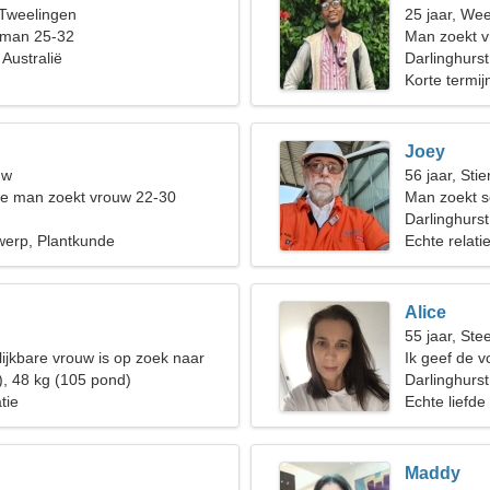
 Tweelingen
25 jaar, We
 man 25-32
Man zoekt v
 Australië
Darlinghurst
Korte termijn
Joey
uw
56 jaar, Stie
de man zoekt vrouw 22-30
Man zoekt s
Darlinghurst
twerp, Plantkunde
Echte relati
Alice
55 jaar, St
ijkbare vrouw is op zoek naar
Ik geef de 
), 48 kg (105 pond)
Darlinghurst
tie
Echte liefde
Maddy