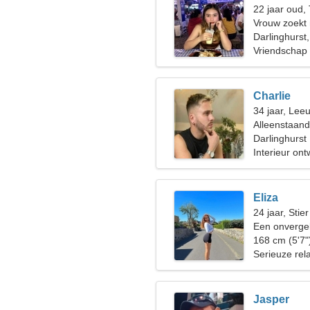
22 jaar oud,
Vrouw zoekt
Darlinghurst,
Vriendschap
Charlie
34 jaar, Lee
Alleenstaan
Darlinghurst
Interieur on
Eliza
24 jaar, Stier
Een onvergel
een relatie
168 cm (5'7"
Serieuze rela
Jasper