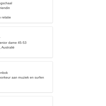
egschaal
riendin
 relatie
r
enior dame 45-53
, Australië
e
eenbok
voorkeur aan muziek en surfen