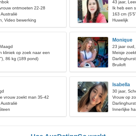
enbok
43 jaar, Le
 vrouw ontmoeten 22-28
Ik heb een 
 Australië
skiën
163 cm (5'5
, Video bewerking
Huwelijk
Monique
, Maagd
23 jaar oud,
n kliniek op zoek naar een
Meisje zoekt
uw
"), 86 kg (189 pond)
Darlinghurst
Bruiloft
Isabella
gd
30 jaar, Sch
de vrouw zoekt man 35-42
Vrouw op zo
 Australië
Darlinghurst
Steen
Innerlijke h