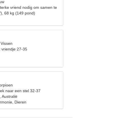
euw
sterke vriend nodig om samen te
"), 68 kg (149 pond)
 Vissen
 vriendje 27-35
orpioen
ek naar een stel 32-37
, Australië
armonie, Dieren