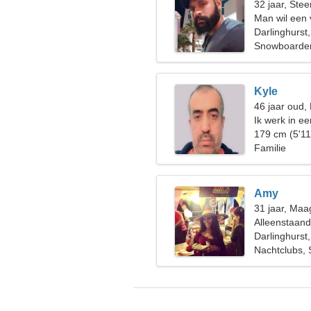
32 jaar, Ste
Man wil een
Darlinghurst,
Snowboarden
Kyle
46 jaar oud
Ik werk in ee
speelse vro
179 cm (5'11
Familie
Amy
31 jaar, Maa
Alleenstaan
Darlinghurst,
Nachtclubs, 