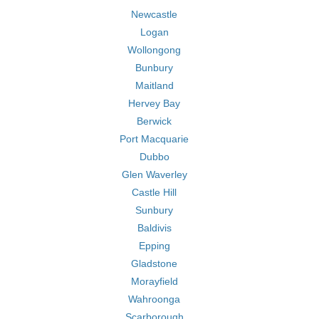
Newcastle
Logan
Wollongong
Bunbury
Maitland
Hervey Bay
Berwick
Port Macquarie
Dubbo
Glen Waverley
Castle Hill
Sunbury
Baldivis
Epping
Gladstone
Morayfield
Wahroonga
Scarborough