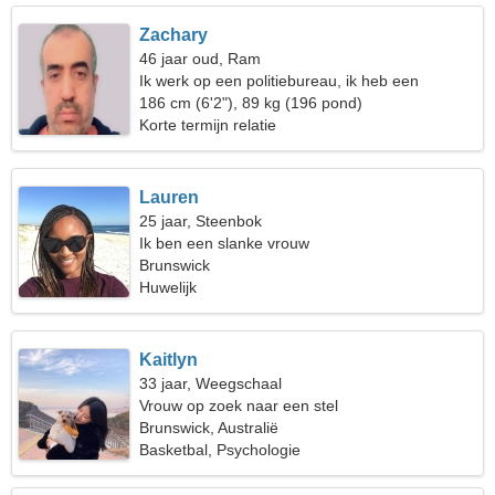
Zachary
46 jaar oud, Ram
Ik werk op een politiebureau, ik heb een
romantische vrouw nodig
186 cm (6'2"), 89 kg (196 pond)
Korte termijn relatie
Lauren
25 jaar, Steenbok
Ik ben een slanke vrouw
Brunswick
Huwelijk
Kaitlyn
33 jaar, Weegschaal
Vrouw op zoek naar een stel
Brunswick, Australië
Basketbal, Psychologie