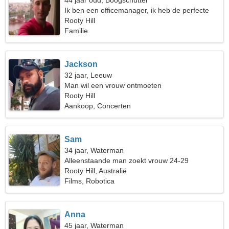
44 jaar oud, Boogschutter
Ik ben een officemanager, ik heb de perfecte
vrouw nodig
Rooty Hill
Familie
Jackson
32 jaar, Leeuw
Man wil een vrouw ontmoeten
Rooty Hill
Aankoop, Concerten
Sam
34 jaar, Waterman
Alleenstaande man zoekt vrouw 24-29
Rooty Hill, Australië
Films, Robotica
Anna
45 jaar, Waterman