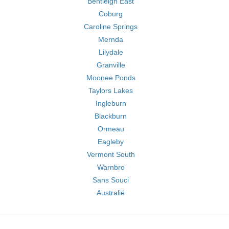
Bentleigh East
Coburg
Caroline Springs
Mernda
Lilydale
Granville
Moonee Ponds
Taylors Lakes
Ingleburn
Blackburn
Ormeau
Eagleby
Vermont South
Warnbro
Sans Souci
Australië