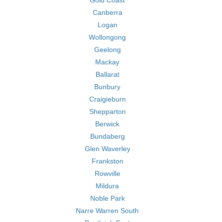
Gold Coast
Canberra
Logan
Wollongong
Geelong
Mackay
Ballarat
Bunbury
Craigieburn
Shepparton
Berwick
Bundaberg
Glen Waverley
Frankston
Rowville
Mildura
Noble Park
Narre Warren South