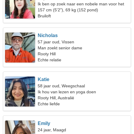
Ik ben op zoek naar een nobele man voor het
leven
157 cm (5'2"), 69 kg (152 pond)
Bruiloft
Nicholas
57 jaar oud, Vissen
Man zoekt senior dame
Rooty Hill
Echte relatie
Katie
58 jaar oud, Weegschaal
Ik hou van lezen en yoga doen
Rooty Hill, Australië
Echte liefde
Emily
24 jaar, Maagd