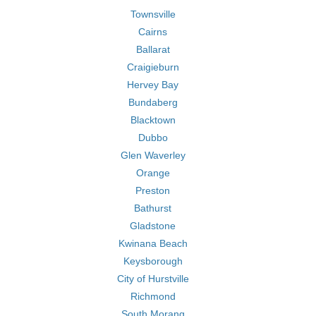
Townsville
Cairns
Ballarat
Craigieburn
Hervey Bay
Bundaberg
Blacktown
Dubbo
Glen Waverley
Orange
Preston
Bathurst
Gladstone
Kwinana Beach
Keysborough
City of Hurstville
Richmond
South Morang